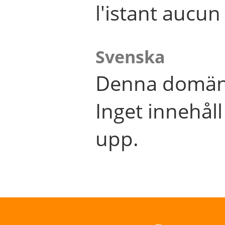
l'istant aucu
Svenska
Denna domän 
Inget innehål
upp.